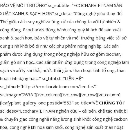
BẢO VỆ MÔI TRƯỜNG” sc_subtitle=”ECOCHARVIETNAM SẢN
n
XUẤT XANH & SẠCH HƠN” sc_desc=”Công nghệ giúp thay đổi
Thế giới, cách suy nghĩ và ứng xử của chúng ta với tự nhiên &
cộng đồng. EcocharVN đồng hành cùng quý khách để sản xuất
xanh & sạch hơn, bảo vệ tự nhiên và môi trường bằng việc tái sử
dụng sinh khối bỏ đi như các phụ phẩm nông nghiệp. Các sản
phẩm được ứng dụng trong nông nghiệp hữu cơ gồm:biochar,
giấm gỗ sinh học…Các sản phẩm ứng dụng trong công nghiệp làm
sạch và xử lý khí thải, nước thải gồm: than hoạt tính tổ ong, than
hoạt tính dạng hạt…” sc_btntxt=”LIÊN HỆ”
sc_btnurl=”https://ecocharvietnam.com/lien-he/”
sc_image=”2638″][/vc_column][/vc_row][vc_row][vc_column]
[leafyplant_gallery_one postid=”553″ sc_title=”VỀ
CHÚNG TÔI
”
sc_desc=”EcocharVIETNAM nghiên cứu – cải tiến, chế tạo thiết bị
& chuyển giao công nghệ năng lượng sinh khối: công nghệ cacbon
hóa, công nghệ khí hóa sinh khối, công nghệ sản xuất than hoạt