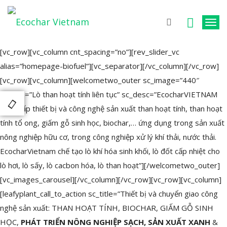
T
o
[vc_row][vc_column cnt_spacing=”no”][rev_slider_vc
g
alias=”homepage-biofuel”][vc_separator][/vc_column][/vc_row]
g
[vc_row][vc_column][welcometwo_outer sc_image=”440″
l
sc_title=”Lò than hoạt tính liên tục” sc_desc=”EcocharVIETNAM
e
cung cấp thiết bị và công nghệ sản xuất than hoạt tính, than hoạt
n
tính tổ ong, giấm gỗ sinh học, biochar,… ứng dụng trong sản xuất
a
nông nghiệp hữu cơ, trong công nghiệp xử lý khí thải, nước thải.
v
EcocharVietnam chế tạo lò khí hóa sinh khối, lò đốt cấp nhiệt cho
i
lò hơi, lò sấy, lò cacbon hóa, lò than hoạt”][/welcometwo_outer]
g
[vc_images_carousel][/vc_column][/vc_row][vc_row][vc_column]
a
[leafyplant_call_to_action sc_title=”Thiết bị và chuyển giao công
t
nghệ sản xuất: THAN HOẠT TÍNH, BIOCHAR, GIẤM GỖ SINH
i
HỌC,
PHÁT TRIỂN NÔNG NGHIỆP SẠCH, SẢN XUẤT XANH
&
o