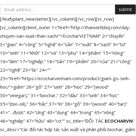
[/leafyplant_newslatter][/vc_column][/vc_row][vc_row]
[vc_column][client_outer 1=”href=“http://thanvietbbq.com/day-
chuyen-san-xuat-than-sach/“>EcocharVIETNAM” 2=”chuyển”
3=”giao” 4=”công” 5=”nghệ” 6=”sản” 7=”xuất” 8=”sạch” 9=”từ”
10=”sinh” 11=”khối” 12=”và” 13=”phụ” 14=”phẩm” 15=”nông”
16=”lâm” 17=”nghiệp.” 18=”Sản” 19=”phẩm” 20=”của” 21=”công”
22=”nghệ” 23=”là:” 24=””
25=”href=“https://ecocharvietnam.com/product/giam-go-sinh-
hoc/“>giấm” 26=”gỗ” 27=”sinh” 28=”học” 29=”(wood”
30=”vinegar),” 31=”biochar,” 32=”dầu” 33=”sinh” 34=”học”
35=”(bio-oil),” 36=”hắc” 37=”ín” 38=”gỗ” 39=”(wood” 40=”tar)”
41=”…được” 42=”ứng” 43=”dụng” 44=”trong” 45=”nông”
46=”nghiệp” 47=”hữu” 48=”cơ.“” sc_title=”ĐỐI TÁC
ECOCHARVN
”
sc_desc=”Các đối tác hợp tác sản xuất và phân phối biochar, giấm