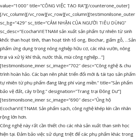
value=”1000″ title=”CÔNG VIỆC TẠO RA”][/counterone_outer]
[/vc_column][/vc_row][vc_row][vc_column][testimonilsone_outer
sc_bg=”429″ sc_title=”CẢM NHẬN CỦA NGƯỜI TIÊU DÙNG”
sc_desc=”EcocharVIETNAM sản xuất sản phẩm tự nhiên từ sinh
khối: than hoạt tính, than hoạt tính tổ ong, Biochar, giấm gỗ, …Sản
phẩm ứng dụng trong nông nghiệp hữu cơ, các nhà vườn, nông
trại và xử lý khí thải, nước thải, mùi công nghiệp…”]
[testimonilsone_inner sc_image=”702″ desc=”Công nghệ & chu
trình hoàn hảo. Các bạn nên phát triển đổi mới & tái tạo sản phẩm
tự nhiên từ phụ phẩm đang lãng phí vùng miền.” title=”Sản phẩm
bảo vệ đất, cây trồng.” designation=”Trang trại Đông Dư”]
[testimonilsone_inner sc_image=”690″ desc=”Ủng hộ
EcocharVIETNAM. Sản phẩm sạch, công nghệ khép kín cần nhân
rộng lớn hơn.
Công nghệ này rất cần thiết cho các nhà sản xuất than sinh học
hiện tại. Đảm bảo việc sử dụng triệt để các phụ phẩm khác trong