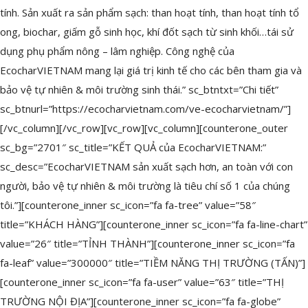
tính. Sản xuất ra sản phẩm sạch: than hoạt tính, than hoạt tính tổ
ong, biochar, giấm gỗ sinh học, khí đốt sạch từ sinh khối…tái sử
dụng phụ phẩm nông – lâm nghiệp. Công nghệ của
EcocharVIETNAM mang lại giá trị kinh tế cho các bên tham gia và
bảo vệ tự nhiên & môi trường sinh thái.” sc_btntxt=”Chi tiết”
sc_btnurl=”https://ecocharvietnam.com/ve-ecocharvietnam/”]
[/vc_column][/vc_row][vc_row][vc_column][counterone_outer
sc_bg=”2701″ sc_title=”KẾT QUẢ của EcocharVIETNAM:”
sc_desc=”EcocharVIETNAM sản xuất sạch hơn, an toàn với con
người, bảo vệ tự nhiên & môi trường là tiêu chí số 1 của chúng
tôi.”][counterone_inner sc_icon=”fa fa-tree” value=”58″
title=”KHÁCH HÀNG”][counterone_inner sc_icon=”fa fa-line-chart”
value=”26″ title=”TỈNH THÀNH”][counterone_inner sc_icon=”fa
fa-leaf” value=”300000″ title=”TIỀM NĂNG THỊ TRƯỜNG (TẤN)”]
[counterone_inner sc_icon=”fa fa-user” value=”63″ title=”THỊ
TRƯỜNG NỘI ĐỊA”][counterone_inner sc_icon=”fa fa-globe”