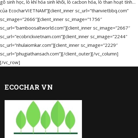
gỗ sinh học, lò khí hóa sinh khối, lò cacbon hóa, lò than hoạt tính…
của EcocharVIETNAM”][client_inner sc_url=”thanvietbbq.com”
sc_image=”2666″][client_inner sc_image=”1756″
sc_url=”bamboosaltworld.com”][client_inner sc_image=”2667″
sc_url=”ecobrickvietnam.com”][client_inner sc_image=”2244″
sc_url=”nhulaiomkar.com”][client_inner sc_image=”2229″
sc_url=”phugiathansach.com”][/client_outer][/vc_column]
[/vc_row]
ECOCHAR VN