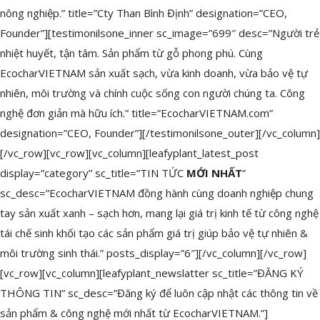
nông nghiệp.” title=”Cty Than Bình Định” designation=”CEO,
Founder”][testimonilsone_inner sc_image=”699″ desc=”Người trẻ
nhiệt huyết, tận tâm. Sản phẩm từ gỗ phong phú. Cùng
EcocharVIETNAM sản xuất sạch, vừa kinh doanh, vừa bảo vệ tự
nhiên, môi trường và chính cuộc sống con người chúng ta. Công
nghệ đơn giản mà hữu ích.” title=”EcocharVIETNAM.com”
designation=”CEO, Founder”][/testimonilsone_outer][/vc_column]
[/vc_row][vc_row][vc_column][leafyplant_latest_post
display=”category” sc_title=”TIN TỨC
MỚI NHẤT
”
sc_desc=”EcocharVIETNAM đồng hành cùng doanh nghiệp chung
tay sản xuất xanh – sạch hơn, mang lại giá trị kinh tế từ công nghệ
tái chế sinh khối tạo các sản phẩm giá trị giúp bảo vệ tự nhiên &
môi trường sinh thái.” posts_display=”6″][/vc_column][/vc_row]
[vc_row][vc_column][leafyplant_newslatter sc_title=”ĐĂNG KÝ
THÔNG TIN” sc_desc=”Đăng ký để luôn cập nhật các thông tin về
sản phẩm & công nghệ mới nhất từ EcocharVIETNAM.”]