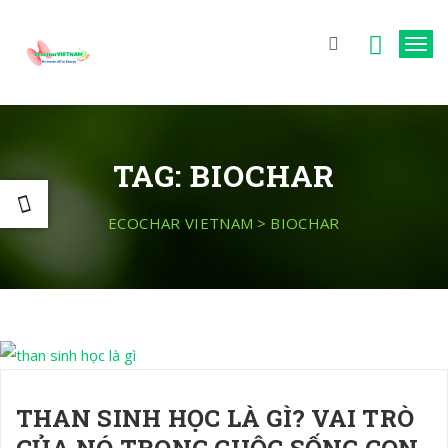
T
o
g
g
l
TAG:
BIOCHAR
e
n
ECOCHAR VIETNAM
>
BIOCHAR
a
v
i
g
a
t
THAN SINH HỌC LÀ GÌ? VAI TRÒ
i
CỦA NÓ TRONG CUỘC SỐNG CON
o