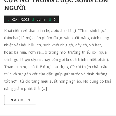
n
NGƯỜI
02/11/2023
admin
0
Khái niệm về than sinh học biochar là gì “Than sinh học"
(biochar) là một sản phẩm được sản xuất bằng cách nung
nhiệt vật liệu hữu cơ, sinh khối như gỗ, cây cỏ, vỏ hạt,
hoặc bã mía, rơm rạ… ở trong môi trường thiếu oxi (quá
trình gọi là pyrolysis, hay còn gọi là quá trình nhiệt phân).
Than sinh học có thể được sử dụng để cải thiện chất cấu
trúc và sự gắn kết của đất, giúp giữ nước và dinh dưỡng
tốt hơn, từ đó tăng hiệu suất nông nghiệp. Nó cũng có khả
năng giảm phát thải [...]
READ MORE