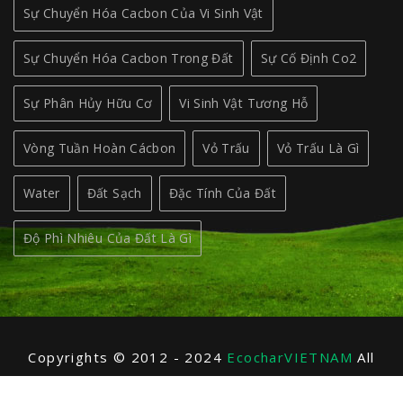
Sự Chuyển Hóa Cacbon Của Vi Sinh Vật
Sự Chuyển Hóa Cacbon Trong Đất
Sự Cố Định Co2
Sự Phân Hủy Hữu Cơ
Vi Sinh Vật Tương Hỗ
Vòng Tuần Hoàn Cácbon
Vỏ Trấu
Vỏ Trấu Là Gì
Water
Đất Sạch
Đặc Tính Của Đất
Độ Phì Nhiêu Của Đất Là Gì
Copyrights © 2012 - 2024
EcocharVIETNAM
All
Rights Reserved.