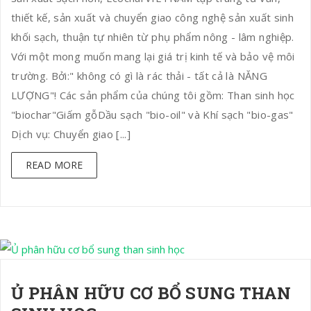
thiết kế, sản xuất và chuyển giao công nghệ sản xuất sinh
khối sạch, thuận tự nhiên từ phụ phẩm nông - lâm nghiệp.
Với một mong muốn mang lại giá trị kinh tế và bảo vệ môi
trường. Bởi:" không có gì là rác thải - tất cả là NĂNG
LƯỢNG"! Các sản phẩm của chúng tôi gồm: Than sinh học
"biochar"Giấm gỗDầu sạch "bio-oil" và Khí sạch "bio-gas"
Dịch vụ: Chuyển giao [...]
READ MORE
Ủ PHÂN HỮU CƠ BỔ SUNG THAN