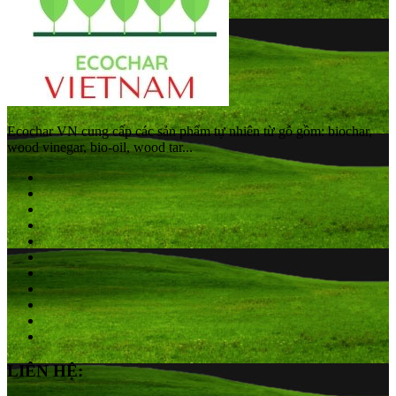
Ecochar VN cung cấp các sản phẩm tự nhiên từ gỗ gồm: biochar,
wood vinegar, bio-oil, wood tar...
LIÊN HỆ: