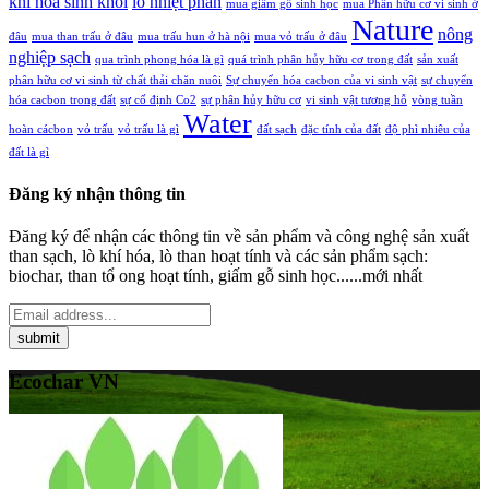
khí hóa sinh khối
lò nhiệt phân
mua giấm gỗ sinh học
mua Phân hữu cơ vi sinh ở
Nature
nông
đâu
mua than trấu ở đâu
mua trấu hun ở hà nội
mua vỏ trấu ở đâu
nghiệp sạch
qua trình phong hóa là gì
quá trình phân hủy hữu cơ trong đất
sản xuất
phân hữu cơ vi sinh từ chất thải chăn nuôi
Sự chuyển hóa cacbon của vi sinh vật
sự chuyển
hóa cacbon trong đất
sự cố định Co2
sự phân hủy hữu cơ
vi sinh vật tương hỗ
vòng tuần
Water
hoàn cácbon
vỏ trấu
vỏ trấu là gì
đất sạch
đặc tính của đất
độ phì nhiêu của
đất là gì
Đăng ký nhận thông tin
Đăng ký để nhận các thông tin về sản phẩm và công nghệ sản xuất
than sạch, lò khí hóa, lò than hoạt tính và các sản phẩm sạch:
biochar, than tổ ong hoạt tính, giấm gỗ sinh học......mới nhất
Ecochar VN