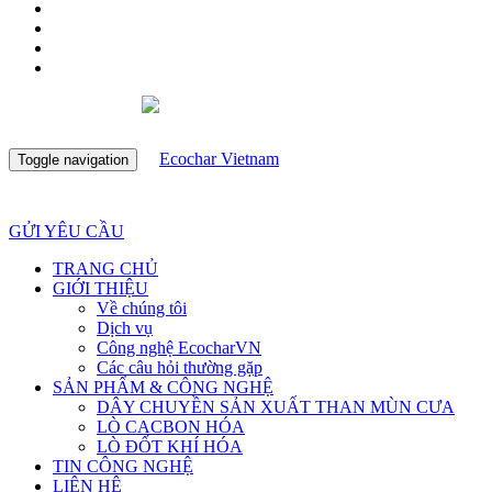
Toggle navigation
GỬI YÊU CẦU
TRANG CHỦ
GIỚI THIỆU
Về chúng tôi
Dịch vụ
Công nghệ EcocharVN
Các câu hỏi thường gặp
SẢN PHẨM & CÔNG NGHỆ
DÂY CHUYỀN SẢN XUẤT THAN MÙN CƯA
LÒ CACBON HÓA
LÒ ĐỐT KHÍ HÓA
TIN CÔNG NGHỆ
LIÊN HỆ