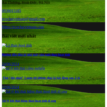
An Thượng, Hoài Đức, Hà Nội
0936015185
ecocharvietnam@gmail.com
Https://ecocharvietnam.com
Bài viết mới nhất
Hướng dẫn đầu tư nhà máy sản xuất than hoạt tính
24/06/2024
Thứ “đắt nhất” 5 năm tới không phải là bất động sản, ô tô
12/06/2024
Xử lý khí thải bằng than hoạt tính tổ ong