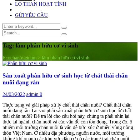
LÒ THAN HOẠT TÍNH
GỬI YÊU CẦU
Tag:
làm phân hữu cơ vi sinh
Ecochar Vietnam
>
làm phân hữu cơ vi sinh
Sản xuất phân hữu cơ sinh học từ chất thải chăn
nuôi dạng rắn
24/03/2022
admin
0
Thực trạng và giải pháp xử lý chất thải chăn nuôi? Chất thải chăn
nuôi dạng rắn Tại sao phải sản xuất phân hữu cơ sinh học từ chất
thải chăn nuôi? Để trả lời cho câu hỏi này, chúng ta phải nhìn lại
thực tại ngành chăn nuôi và các vấn đề còn tồn đọng. Trong đó, ô
nhiễm môi trường chăn nuôi là vấn đề bức xúc ở nhiều vùng nông
thôn Việt Nam. Ở nhiều địa phương, nguồn nước, môi trường
không khí quanh các khu vực dân cư có các trang trại chăn nuôi