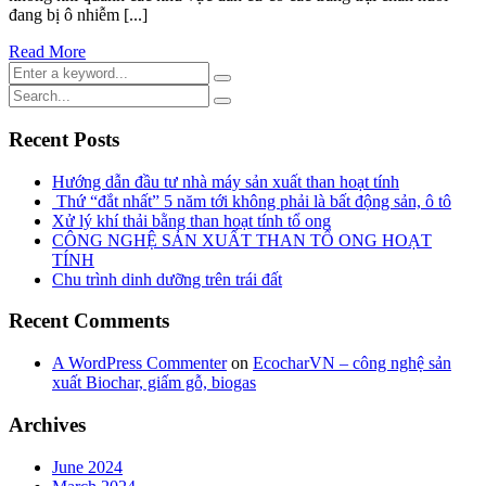
đang bị ô nhiễm [...]
Read More
Recent Posts
Hướng dẫn đầu tư nhà máy sản xuất than hoạt tính
Thứ “đắt nhất” 5 năm tới không phải là bất động sản, ô tô
Xử lý khí thải bằng than hoạt tính tổ ong
CÔNG NGHỆ SẢN XUẤT THAN TỔ ONG HOẠT
TÍNH
Chu trình dinh dưỡng trên trái đất
Recent Comments
A WordPress Commenter
on
EcocharVN – công nghệ sản
xuất Biochar, giấm gỗ, biogas
Archives
June 2024