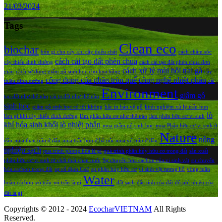
21/03/2024
Tags
Clean eco
biochar
bón gì cho cây khi cây thiếu chất
cách chăm sóc
cách cải tạo đất phèn chua
cây thiếu dinh dưỡng
cách cải tạo đất phèn chua đơn
cách xử lý mùi hôi trại gà
giản
cách sử dụng giấm gỗ sinh học cho hoa hồng
cây
công dụng của phân trùn quế
công nghệ nhiệt phân
thiếu dinh dưỡng
cải
Environment
giấm gỗ
tạo đất như thế nào
cải tạ đất như thế nào
sinh học
giấm gỗ sinh học có tốt không
hắc ín bảo vệ gỗ
kinh nghiệm xử lý trấu hun
lò
làm gì khi cây thiếu dinh dưỡng
làm phân hữu cơ như thế nào
làm phân hữu cơ vi sinh
khí hóa sinh khối
lò nhiệt phân
mua giấm gỗ sinh học
mua Phân hữu cơ vi sinh ở
Nature
nông
đâu
mua than trấu ở đâu
mua trấu hun ở hà nội
mua vỏ trấu ở đâu
nghiệp sạch
qua trình phong hóa là gì
quá trình phân hủy hữu cơ trong đất
sản xuất
phân hữu cơ vi sinh từ chất thải chăn nuôi
Sự chuyển hóa cacbon của vi sinh vật
sự chuyển
hóa cacbon trong đất
sự cố định Co2
sự phân hủy hữu cơ
vi sinh vật tương hỗ
vòng tuần
Water
hoàn cácbon
vỏ trấu
vỏ trấu là gì
đất sạch
đặc tính của đất
độ phì nhiêu của
đất là gì
Copyrights © 2012 - 2024
EcocharVIETNAM
All Rights
Reserved.