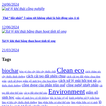
24/06/2024
Thứ “đắt nhất” 5 năm tới không phải là bất động sản, ô tô
12/06/2024
Xử lý khí thải bằng than hoạt tính tổ ong
21/03/2024
Tags
Clean eco
biochar
bón gì cho cây khi cây thiếu chất
cách chăm sóc
cách cải tạo đất phèn chua
cây thiếu dinh dưỡng
cách cải tạo đất phèn chua đơn
cách xử lý mùi hôi trại gà
giản
cách sử dụng giấm gỗ sinh học cho hoa hồng
cây
công dụng của phân trùn quế
công nghệ nhiệt phân
thiếu dinh dưỡng
cải
Environment
giấm gỗ
tạo đất như thế nào
cải tạ đất như thế nào
sinh học
giấm gỗ sinh học có tốt không
hắc ín bảo vệ gỗ
kinh nghiệm xử lý trấu hun
lò
làm gì khi cây thiếu dinh dưỡng
làm phân hữu cơ như thế nào
làm phân hữu cơ vi sinh