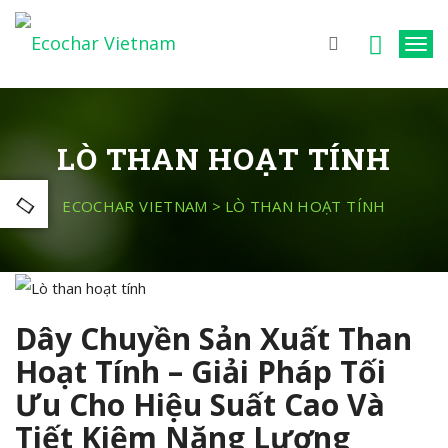
T
o
g
g
LÒ THAN HOẠT TÍNH
l
e
ECOCHAR VIETNAM
>
LÒ THAN HOẠT TÍNH
n
a
v
i
Dây Chuyền Sản Xuất Than
g
a
Hoạt Tính – Giải Pháp Tối
t
Ưu Cho Hiệu Suất Cao Và
i
Tiết Kiệm Năng Lượng
o