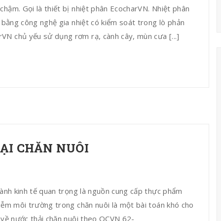
chậm. Gọi là thiết bị nhiệt phân EcocharVN. Nhiệt phân
ơ bằng công nghệ gia nhiệt có kiểm soát trong lò phản
VN chủ yếu sử dụng rơm rạ, cành cây, mùn cưa [...]
ẠI CHĂN NUÔI
ngành kinh tế quan trọng là nguồn cung cấp thực phẩm
hiễm môi trường trong chăn nuôi là một bài toán khó cho
a về nước thải chăn nuôi theo QCVN 62-