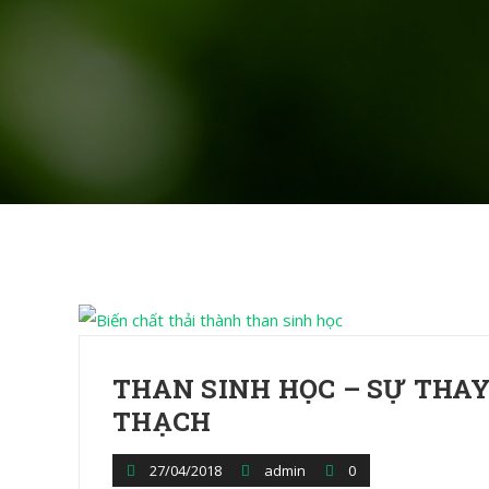
THAN SINH HỌC – SỰ THA
THẠCH
27/04/2018
admin
0