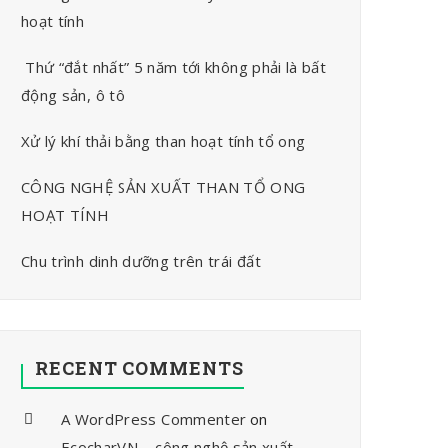
hoạt tính
Thứ “đắt nhất” 5 năm tới không phải là bất
động sản, ô tô
Xử lý khí thải bằng than hoạt tính tổ ong
CÔNG NGHỆ SẢN XUẤT THAN TỔ ONG
HOẠT TÍNH
Chu trình dinh dưỡng trên trái đất
RECENT COMMENTS
A WordPress Commenter
on
EcocharVN – công nghệ sản xuất