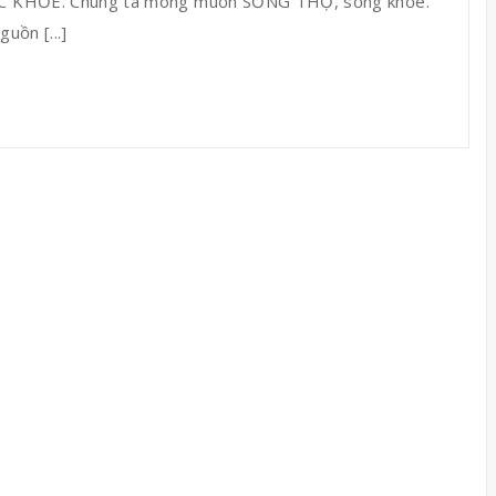
 SỨC KHỎE. Chúng ta mong muốn SỐNG THỌ, sống khỏe.
uồn [...]