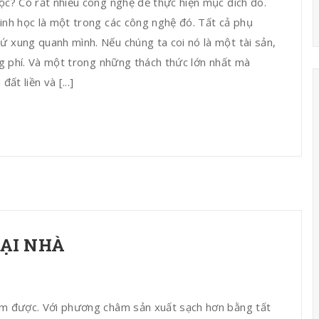
học? Có rất nhiều công nghệ để thực hiện mục đích đó.
sinh học là một trong các công nghệ đó. Tất cả phụ
ứ xung quanh mình. Nếu chúng ta coi nó là một tài sản,
ãng phí. Và một trong những thách thức lớn nhất mà
ất liền và [...]
ẠI NHÀ
làm được. Với phương châm sản xuất sạch hơn bằng tất