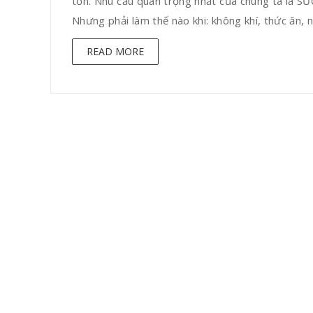
tồn. Nhu cầu quan trọng nhất của chúng ta là
Nhưng phải làm thế nào khi: không khí, thức ăn, ng
READ MORE