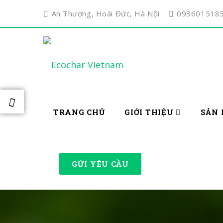
An Thượng, Hoài Đức, Hà Nội
093601518
TRANG CHỦ
GIỚI THIỆU
SẢN 
GỬI YÊU CẦU