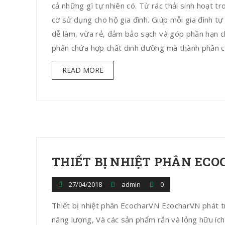
cả những gì tự nhiên có. Từ rác thải sinh hoạt 
cơ sử dụng cho hộ gia đình. Giúp mỗi gia đình t
dễ làm, vừa rẻ, đảm bảo sạch và góp phần hạn c
phân chứa hợp chất dinh dưỡng mà thành phần chủ
READ MORE
THIẾT BỊ NHIỆT PHÂN EC
27/04/2018
admin
0
Thiết bị nhiệt phân EcocharVN EcocharVN phát t
năng lượng, Và các sản phẩm rắn và lỏng hữu ích 