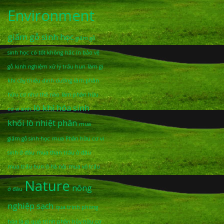
Environment
giấm gỗ sinh học
giấm gỗ
sinh học có tốt không
hắc ín bảo vệ
gỗ
kinh nghiệm xử lý trấu hun
làm gì
khi cây thiếu dinh dưỡng
làm phân
hữu cơ như thế nào
làm phân hữu
lò khí hóa sinh
cơ vi sinh
khối
lò nhiệt phân
mua
giấm gỗ sinh học
mua Phân hữu cơ vi
sinh ở đâu
mua than trấu ở đâu
mua trấu hun ở hà nội
mua vỏ trấu
Nature
nông
ở đâu
nghiệp sạch
qua trình phong
hóa là gì
quá trình phân hủy hữu cơ