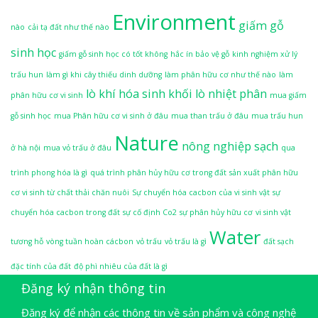
Environment
giấm gỗ
nào
cải tạ đất như thế nào
sinh học
giấm gỗ sinh học có tốt không
hắc ín bảo vệ gỗ
kinh nghiệm xử lý
trấu hun
làm gì khi cây thiếu dinh dưỡng
làm phân hữu cơ như thế nào
làm
lò khí hóa sinh khối
lò nhiệt phân
phân hữu cơ vi sinh
mua giấm
gỗ sinh học
mua Phân hữu cơ vi sinh ở đâu
mua than trấu ở đâu
mua trấu hun
Nature
nông nghiệp sạch
ở hà nội
mua vỏ trấu ở đâu
qua
trình phong hóa là gì
quá trình phân hủy hữu cơ trong đất
sản xuất phân hữu
cơ vi sinh từ chất thải chăn nuôi
Sự chuyển hóa cacbon của vi sinh vật
sự
chuyển hóa cacbon trong đất
sự cố định Co2
sự phân hủy hữu cơ
vi sinh vật
Water
tương hỗ
vòng tuần hoàn cácbon
vỏ trấu
vỏ trấu là gì
đất sạch
đặc tính của đất
độ phì nhiêu của đất là gì
Đăng ký nhận thông tin
Đăng ký để nhận các thông tin về sản phẩm và công nghệ