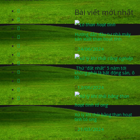
Bài viết mới nhất
Hướng dẫn đầu tư nhà máy
sản xuất than hoạt tính
24/06/2024
Thứ “đắt nhất” 5 năm tới
không phải là bất động sản, ô
tô
12/06/2024
Xử lý khí thải bằng than hoạt
tính tổ ong
21/03/2024