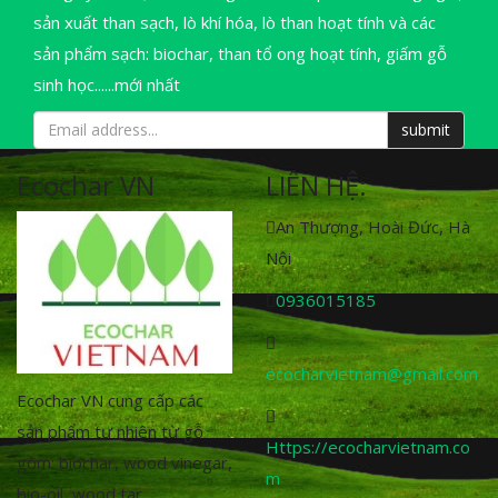
sản xuất than sạch, lò khí hóa, lò than hoạt tính và các
sản phẩm sạch: biochar, than tổ ong hoạt tính, giấm gỗ
sinh học......mới nhất
Ecochar VN
LIÊN HỆ:
An Thượng, Hoài Đức, Hà
Nội
0936015185
ecocharvietnam@gmail.com
Ecochar VN cung cấp các
sản phẩm tự nhiên từ gỗ
Https://ecocharvietnam.co
gồm: biochar, wood vinegar,
m
bio-oil, wood tar...