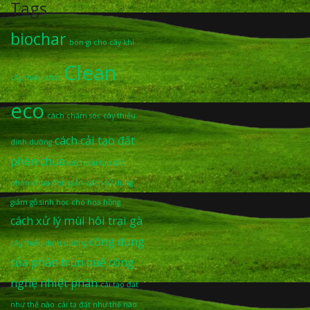
Tags
biochar
bón gì cho cây khi
Clean
cây thiếu chất
eco
cách chăm sóc cây thiếu
cách cải tạo đất
dinh dưỡng
phèn chua
cách cải tạo đất
phèn chua đơn giản
cách sử dụng
giấm gỗ sinh học cho hoa hồng
cách xử lý mùi hôi trại gà
công dụng
cây thiếu dinh dưỡng
của phân trùn quế
công
nghệ nhiệt phân
cải tạo đất
như thế nào
cải tạ đất như thế nào