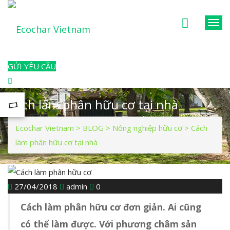
T
o
g
GỬI YÊU CẦU
g
l
e
Cách làm phân hữu cơ tại nhà
n
a
Ecochar Vietnam
>
BLOG
>
Nông nghiệp hữu cơ
>
Cách
v
làm phân hữu cơ tại nhà
i
g
a
27/04/2018
admin
0
t
Cách làm phân hữu cơ đơn giản. Ai cũng
i
có thể làm được. Với phương châm sản
o