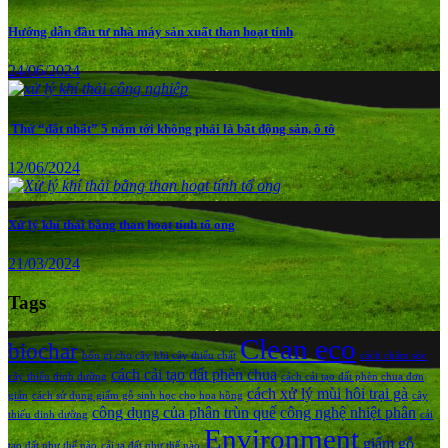
Hướng dẫn đầu tư nhà máy sản xuất than hoạt tính
24/06/2024
Thứ “đắt nhất” 5 năm tới không phải là bất động sản, ô tô
12/06/2024
Xử lý khí thải bằng than hoạt tính tổ ong
21/03/2024
Tags
Clean eco
biochar
bón gì cho cây khi cây thiếu chất
cách chăm sóc
cách cải tạo đất phèn chua
cây thiếu dinh dưỡng
cách cải tạo đất phèn chua đơn
cách xử lý mùi hôi trại gà
giản
cách sử dụng giấm gỗ sinh học cho hoa hồng
cây
công dụng của phân trùn quế
công nghệ nhiệt phân
thiếu dinh dưỡng
cải
Environment
giấm gỗ
tạo đất như thế nào
cải tạ đất như thế nào