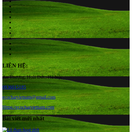
LIÊN HỆ:
An Thượng, Hoài Đức, Hà Nội
0936015185
ecocharvietnam@gmail.com
Https://ecocharvietnam.com
Bài viết mới nhất