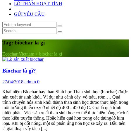
LÒ THAN HOẠT TÍNH
GỬI YÊU CẦU
Tag:
biochar la gi
Ecochar Vietnam
>
biochar la gi
Biochar là gì?
27/04/2018
admin
0
Khái niệm Biochar hay than Sinh học Than sinh học (biochar) được
sản xuất từ sinh khối. Ví dụ: như cành cây, vỏ trấu, rơm…. Quá
trình chuyển hóa sinh khối thành than sinh học được thực hiện trong
môi trường thiếu oxy ở nhiệt độ 400 - 450 độ C. Gọi là quá trình
nhiệt phân. Việc sản xuất than sinh học có thể thực hiện bằng cách ủ
theo kiểu truyền thống. Hoặc hiệu quả hơn trong các thùng/lò kim
loại. Khi bị đốt nóng, một số phản ứng hóa học sẽ xảy ra. Đầu tiên
là giai đoạn sấy tách [...]