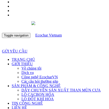
Toggle navigation
GỬI YÊU CẦU
TRANG CHỦ
GIỚI THIỆU
Về chúng tôi
Dịch vụ
Công nghệ EcocharVN
Các câu hỏi thường gặp
SẢN PHẨM & CÔNG NGHỆ
DÂY CHUYỀN SẢN XUẤT THAN MÙN CƯA
LÒ CACBON HÓA
LÒ ĐỐT KHÍ HÓA
TIN CÔNG NGHỆ
LIÊN HỆ