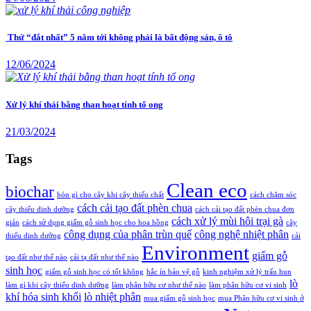
Thứ “đắt nhất” 5 năm tới không phải là bất động sản, ô tô
12/06/2024
Xử lý khí thải bằng than hoạt tính tổ ong
21/03/2024
Tags
Clean eco
biochar
bón gì cho cây khi cây thiếu chất
cách chăm sóc
cách cải tạo đất phèn chua
cây thiếu dinh dưỡng
cách cải tạo đất phèn chua đơn
cách xử lý mùi hôi trại gà
giản
cách sử dụng giấm gỗ sinh học cho hoa hồng
cây
công dụng của phân trùn quế
công nghệ nhiệt phân
thiếu dinh dưỡng
cải
Environment
giấm gỗ
tạo đất như thế nào
cải tạ đất như thế nào
sinh học
giấm gỗ sinh học có tốt không
hắc ín bảo vệ gỗ
kinh nghiệm xử lý trấu hun
lò
làm gì khi cây thiếu dinh dưỡng
làm phân hữu cơ như thế nào
làm phân hữu cơ vi sinh
khí hóa sinh khối
lò nhiệt phân
mua giấm gỗ sinh học
mua Phân hữu cơ vi sinh ở