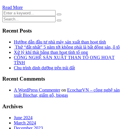
Read More
Recent Posts
Hướng dẫn đầu tư nhà máy sản xuất than hoạt tính
Thứ “đắt nhất” 5 năm tới không phải là bất động sản, ô tô
Xử lý khí thải bằng than hoạt tính tổ ong
CÔNG NGHỆ SẢN XUẤT THAN TỔ ONG HOẠT
TÍNH
Chu trình dinh dưỡng trên trái đất
Recent Comments
A WordPress Commenter
on
EcocharVN – công nghệ sản
xuất Biochar, giấm gỗ, biogas
Archives
June 2024
March 2024
December 2023