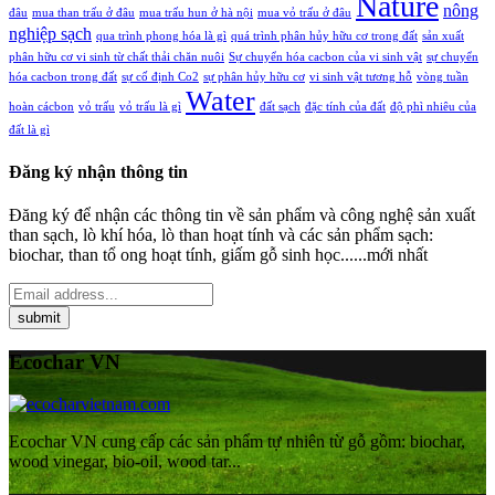
Nature
nông
đâu
mua than trấu ở đâu
mua trấu hun ở hà nội
mua vỏ trấu ở đâu
nghiệp sạch
qua trình phong hóa là gì
quá trình phân hủy hữu cơ trong đất
sản xuất
phân hữu cơ vi sinh từ chất thải chăn nuôi
Sự chuyển hóa cacbon của vi sinh vật
sự chuyển
hóa cacbon trong đất
sự cố định Co2
sự phân hủy hữu cơ
vi sinh vật tương hỗ
vòng tuần
Water
hoàn cácbon
vỏ trấu
vỏ trấu là gì
đất sạch
đặc tính của đất
độ phì nhiêu của
đất là gì
Đăng ký nhận thông tin
Đăng ký để nhận các thông tin về sản phẩm và công nghệ sản xuất
than sạch, lò khí hóa, lò than hoạt tính và các sản phẩm sạch:
biochar, than tổ ong hoạt tính, giấm gỗ sinh học......mới nhất
Ecochar VN
Ecochar VN cung cấp các sản phẩm tự nhiên từ gỗ gồm: biochar,
wood vinegar, bio-oil, wood tar...