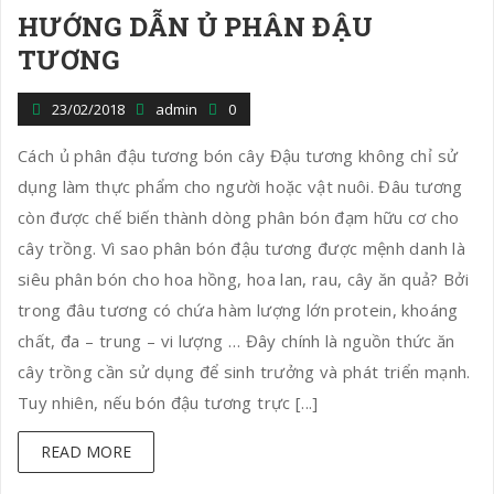
HƯỚNG DẪN Ủ PHÂN ĐẬU
n
TƯƠNG
23/02/2018
admin
0
Cách ủ phân đậu tương bón cây Đậu tương không chỉ sử
dụng làm thực phẩm cho người hoặc vật nuôi. Đâu tương
còn được chế biến thành dòng phân bón đạm hữu cơ cho
cây trồng. Vì sao phân bón đậu tương được mệnh danh là
siêu phân bón cho hoa hồng, hoa lan, rau, cây ăn quả? Bởi
trong đâu tương có chứa hàm lượng lớn protein, khoáng
chất, đa – trung – vi lượng … Đây chính là nguồn thức ăn
cây trồng cần sử dụng để sinh trưởng và phát triển mạnh.
Tuy nhiên, nếu bón đậu tương trực [...]
READ MORE