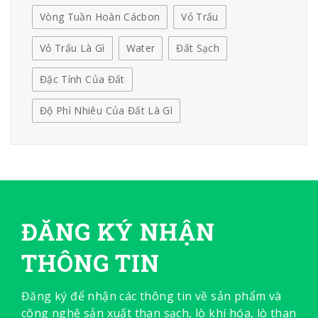
Vòng Tuần Hoàn Cácbon
Vỏ Trấu
Vỏ Trấu Là Gì
Water
Đất Sạch
Đặc Tính Của Đất
Độ Phì Nhiêu Của Đất Là Gì
ĐĂNG KÝ NHẬN
THÔNG TIN
Đăng ký để nhận các thông tin về sản phẩm và
công nghệ sản xuất than sạch, lò khí hóa, lò than