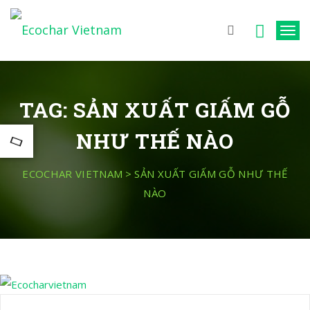
T
o
g
g
TAG:
SẢN XUẤT GIẤM GỖ
l
e
NHƯ THẾ NÀO
n
a
ECOCHAR VIETNAM
>
SẢN XUẤT GIẤM GỖ NHƯ THẾ
v
NÀO
i
g
a
t
i
o