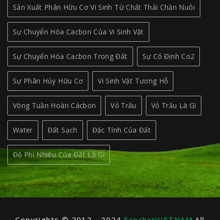
Sản Xuất Phân Hữu Cơ Vi Sinh Từ Chất Thải Chăn Nuôi
Sự Chuyển Hóa Cacbon Của Vi Sinh Vật
Sự Chuyển Hóa Cacbon Trong Đất
Sự Cố Định Co2
Sự Phân Hủy Hữu Cơ
Vi Sinh Vật Tương Hỗ
Vòng Tuần Hoàn Cácbon
Vỏ Trấu
Vỏ Trấu Là Gì
Water
Đất Sạch
Đặc Tính Của Đất
Độ Phì Nhiêu Của Đất Là Gì
Copyrights © 2012 - 2024
EcocharVIETNAM
All