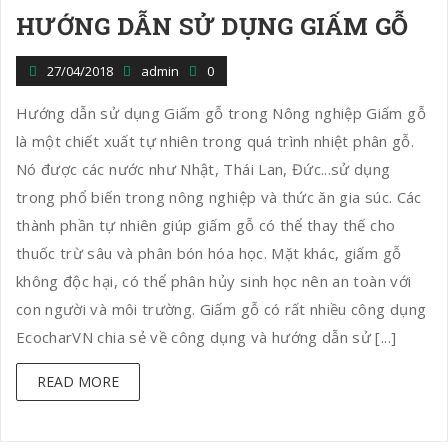
HƯỚNG DẪN SỬ DỤNG GIẤM GỖ
n
27/04/2018
admin
0
Hướng dẫn sử dụng Giấm gỗ trong Nông nghiệp Giấm gỗ
là một chiết xuất tự nhiên trong quá trình nhiệt phân gỗ.
Nó được các nước như Nhật, Thái Lan, Đức...sử dụng
trong phổ biến trong nông nghiệp và thức ăn gia súc. Các
thành phần tự nhiên giúp giấm gỗ có thể thay thế cho
thuốc trừ sâu và phân bón hóa học. Mặt khác, giấm gỗ
không độc hại, có thể phân hủy sinh học nên an toàn với
con người và môi trường. Giấm gỗ có rất nhiều công dụng
EcocharVN chia sẻ về công dụng và hướng dẫn sử [...]
READ MORE