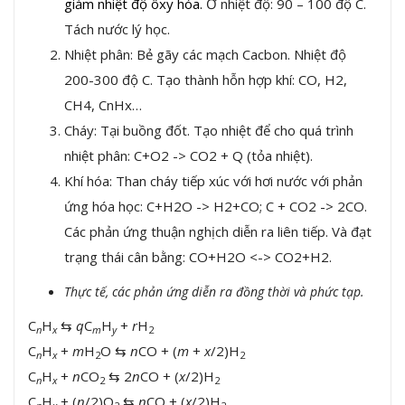
giảm nhiệt độ ôxy hóa.
Ở nhiệt độ: 90 – 100 độ C.
Tách nước lý học.
Nhiệt phân: Bẻ gãy các mạch Cacbon. Nhiệt độ
200-300 độ C. Tạo thành hỗn hợp khí: CO, H2,
CH4, CnHx…
Cháy: Tại buồng đốt. Tạo nhiệt để cho quá trình
nhiệt phân: C+O2 -> CO2 + Q (tỏa nhiệt).
Khí hóa: Than cháy tiếp xúc với hơi nước với phản
ứng hóa học: C+H2O -> H2+CO; C + CO2 -> 2CO.
Các phản ứng thuận nghịch diễn ra liên tiếp. Và đạt
trạng thái cân bằng: CO+H2O <-> CO2+H2.
Thực tế, các phản ứng diễn ra đồng thời và phức tạp.
C
H
⇆
q
C
H
+
r
H
n
x
m
y
2
C
H
+
m
H
O ⇆
n
CO + (
m
+
x
/2)H
n
x
2
2
C
H
+
n
CO
⇆ 2
n
CO + (
x
/2)H
n
x
2
2
C
H
+ (
n
/2)O
⇆
n
CO + (
x
/2)H