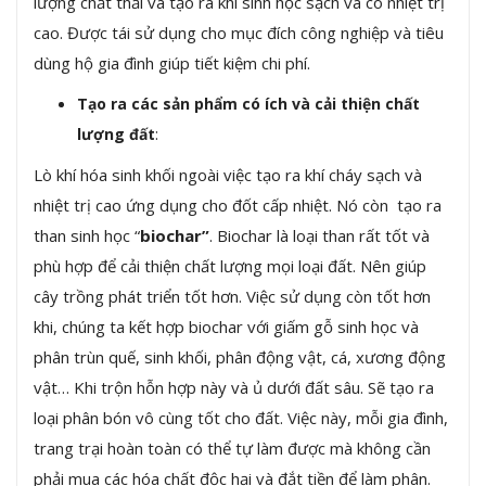
lượng chất thải và tạo ra khí sinh học sạch và có nhiệt trị
cao. Được tái sử dụng cho mục đích công nghiệp và tiêu
dùng hộ gia đình giúp tiết kiệm chi phí.
Tạo ra các sản phẩm có ích và cải thiện chất
:
lượng đất
Lò khí hóa sinh khối ngoài việc tạo ra khí cháy sạch và
nhiệt trị cao ứng dụng cho đốt cấp nhiệt. Nó còn tạo ra
than sinh học “
biochar”
. Biochar là loại than rất tốt và
phù hợp để cải thiện chất lượng mọi loại đất. Nên giúp
cây trồng phát triển tốt hơn. Việc sử dụng còn tốt hơn
khi, chúng ta kết hợp biochar với giấm gỗ sinh học và
phân trùn quế, sinh khối, phân động vật, cá, xương động
vật… Khi trộn hỗn hợp này và ủ dưới đất sâu. Sẽ tạo ra
loại phân bón vô cùng tốt cho đất. Việc này, mỗi gia đình,
trang trại hoàn toàn có thể tự làm được mà không cần
phải mua các hóa chất độc hại và đắt tiền để làm phân.