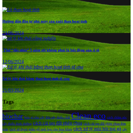
Hướng dẫn đầu tư nhà máy sản xuất than hoạt tính
24/06/2024
Thứ “đắt nhất” 5 năm tới không phải là bất động sản, ô tô
12/06/2024
Xử lý khí thải bằng than hoạt tính tổ ong
21/03/2024
Tags
Clean eco
biochar
bón gì cho cây khi cây thiếu chất
cách chăm sóc
cách cải tạo đất phèn chua
cây thiếu dinh dưỡng
cách cải tạo đất phèn chua đơn
cách xử lý mùi hôi trại gà
giản
cách sử dụng giấm gỗ sinh học cho hoa hồng
cây