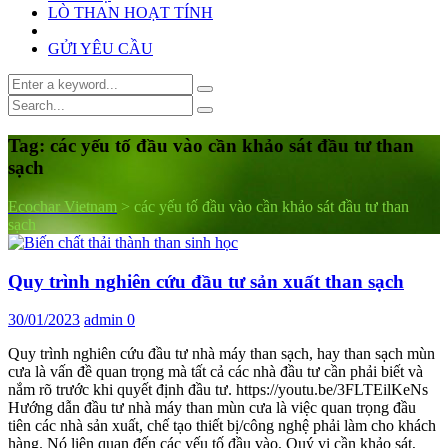
LÒ THAN HOẠT TÍNH
GỬI YÊU CẦU
Tag:
các yếu tố đầu vào cần khảo sát đầu tư than
sạch
Ecochar Vietnam
>
các yếu tố đầu vào cần khảo sát đầu tư than
sạch
Quy trình nghiên cứu đầu tư sản xuất than sạch
30/01/2023
admin
0
Quy trình nghiên cứu đầu tư nhà máy than sạch, hay than sạch mùn
cưa là vấn đề quan trọng mà tất cả các nhà đầu tư cần phải biết và
nắm rõ trước khi quyết định đầu tư. https://youtu.be/3FLTEilKeNs
Hướng dẫn đầu tư nhà máy than mùn cưa là việc quan trọng đầu
tiên các nhà sản xuất, chế tạo thiết bị/công nghệ phải làm cho khách
hàng. Nó liên quan đến các yếu tố đầu vào, Quý vị cần khảo sát,