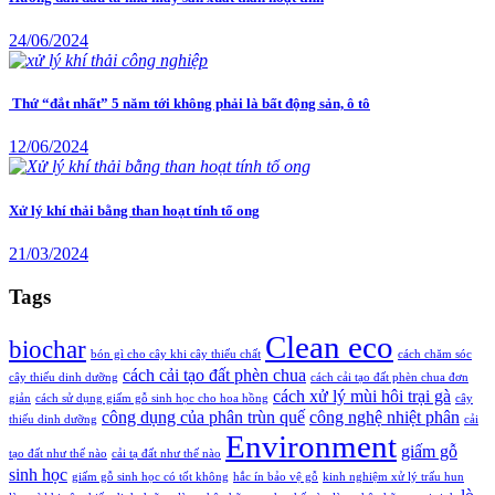
24/06/2024
Thứ “đắt nhất” 5 năm tới không phải là bất động sản, ô tô
12/06/2024
Xử lý khí thải bằng than hoạt tính tổ ong
21/03/2024
Tags
Clean eco
biochar
bón gì cho cây khi cây thiếu chất
cách chăm sóc
cách cải tạo đất phèn chua
cây thiếu dinh dưỡng
cách cải tạo đất phèn chua đơn
cách xử lý mùi hôi trại gà
giản
cách sử dụng giấm gỗ sinh học cho hoa hồng
cây
công dụng của phân trùn quế
công nghệ nhiệt phân
thiếu dinh dưỡng
cải
Environment
giấm gỗ
tạo đất như thế nào
cải tạ đất như thế nào
sinh học
giấm gỗ sinh học có tốt không
hắc ín bảo vệ gỗ
kinh nghiệm xử lý trấu hun