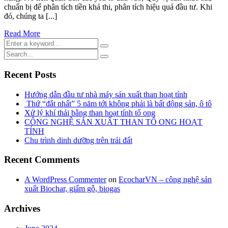
chuẩn bị để phân tích tiền khả thi, phân tích hiệu quả đầu tư. Khi
đó, chúng ta [...]
Read More
Recent Posts
Hướng dẫn đầu tư nhà máy sản xuất than hoạt tính
Thứ “đắt nhất” 5 năm tới không phải là bất động sản, ô tô
Xử lý khí thải bằng than hoạt tính tổ ong
CÔNG NGHỆ SẢN XUẤT THAN TỔ ONG HOẠT
TÍNH
Chu trình dinh dưỡng trên trái đất
Recent Comments
A WordPress Commenter
on
EcocharVN – công nghệ sản
xuất Biochar, giấm gỗ, biogas
Archives