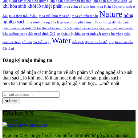
lò
làm gì khi cây thiếu dinh dưỡng
làm phân hữu cơ như thế nào
làm phân hữu cơ vi sinh
khí hóa sinh khối
lò nhiệt phân
mua giấm gỗ sinh học
mua Phân hữu cơ vi sinh ở
Nature
nông
đâu
mua than trấu ở đâu
mua trấu hun ở hà nội
mua vỏ trấu ở đâu
nghiệp sạch
qua trình phong hóa là gì
quá trình phân hủy hữu cơ trong đất
sản xuất
phân hữu cơ vi sinh từ chất thải chăn nuôi
Sự chuyển hóa cacbon của vi sinh vật
sự chuyển
hóa cacbon trong đất
sự cố định Co2
sự phân hủy hữu cơ
vi sinh vật tương hỗ
vòng tuần
Water
hoàn cácbon
vỏ trấu
vỏ trấu là gì
đất sạch
đặc tính của đất
độ phì nhiêu của
đất là gì
Đăng ký nhận thông tin
Đăng ký để nhận các thông tin về sản phẩm và công nghệ sản xuất
than sạch, lò khí hóa, lò than hoạt tính và các sản phẩm sạch:
biochar, than tổ ong hoạt tính, giấm gỗ sinh học......mới nhất
Ecochar VN
Ecochar VN cung cấp các sản phẩm tự nhiên từ gỗ gồm: biochar,