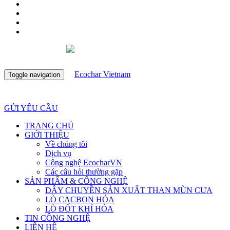
Toggle navigation
GỬI YÊU CẦU
TRANG CHỦ
GIỚI THIỆU
Về chúng tôi
Dịch vụ
Công nghệ EcocharVN
Các câu hỏi thường gặp
SẢN PHẨM & CÔNG NGHỆ
DÂY CHUYỀN SẢN XUẤT THAN MÙN CƯA
LÒ CACBON HÓA
LÒ ĐỐT KHÍ HÓA
TIN CÔNG NGHỆ
LIÊN HỆ