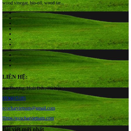
wood vinegar, bio-oil, wood tar...
LIÊN HỆ:
An Thượng, Hoài Đức, Hà Nội
0936015185
ecocharvietnam@gmail.com
Https://ecocharvietnam.com
Bài viết mới nhất