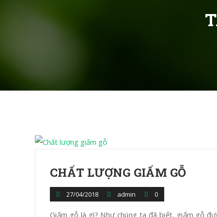
T
CHẤT LƯỢNG GIẤM GỖ
27/04/2018
admin
0
Giấm gỗ là gì? Như chúng ta đã biết, giấm gỗ đượ