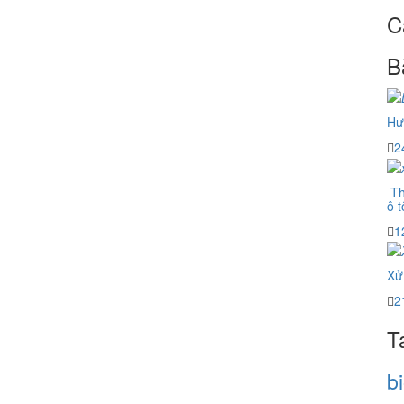
C
B
Hư
2
Th
ô t
1
Xử 
2
T
b