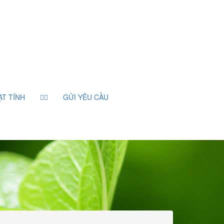
ẠT TÍNH
GỬI YÊU CẦU