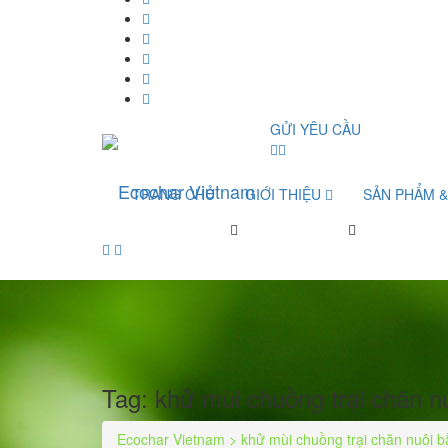
GỬI YÊU CẦU
TRANG CHỦ
GIỚI THIỆU
SẢN PHẨM 
Tag:
khử mùi chuồng trại chăn n
Ecochar Vietnam
>
khử mùi chuồng trại chăn nuôi 