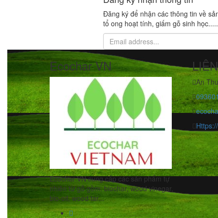
Đăng ký để nhận các thông tin về sản
tổ ong hoạt tính, giấm gỗ sinh học....
Ecochar VN
LIÊN
An Thư
09360
ecocha
Https:
Ecochar VN cung cấp các sản phẩm tự
nhiên từ gỗ gồm: biochar, wood vinegar,
bio-oil, wood tar...