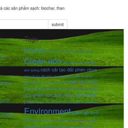
và các sản phẩm sạch: biochar, than
Tags
biochar
bón gì cho cây khi cây thiếu chất
xuất
Clean eco
cách chăm sóc cây thiếu
cách cải tạo đất phèn chua
dinh dưỡng
cách cải tạo đất phèn chua đơn giản
cách sử dụng
cách xử lý mùi
hải là
giấm gỗ sinh học cho hoa hồng
hôi trại gà
công dụng
cây thiếu dinh dưỡng
của phân trùn quế
công nghệ nhiệt
phân
cải tạo đất như thế nào
cải tạ đất như thế nào
Environment
giấm gỗ sinh
h tổ ong
học
giấm gỗ sinh học có tốt không
hắc ín bảo vệ gỗ
kinh nghiệm xử lý trấu hun
làm gì khi cây thiếu dinh