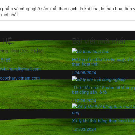
 phẩm và công nghệ sản xuất than sạch, lò khí hóa, lò than hoạt tính 
..mới nhất
 HỆ:
Bài viết mới nhất
ợng, Hoài Đức, Hà Nội
Hướng dẫn đầu tư nhà máy sản 
15185
than hoạt tính
rvietnam@gmail.com
24/06/2024
//ecocharvietnam.com
Thứ “đắt nhất” 5 năm tới không p
bất động sản, ô tô
12/06/2024
Xử lý khí thải bằng than hoạt tín
21/03/2024