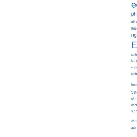
e
ph
gỗ 
thi
ng
E
sin
khi
vi s
sin
hun
sạ
sản 
cacb
sự 
vỏ t
đất 