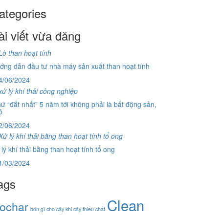
ategories
ài viết vừa đăng
ớng dẫn đầu tư nhà máy sản xuất than hoạt tính
4/06/2024
ứ “đắt nhất” 5 năm tới không phải là bất động sản,
ô
2/06/2024
lý khí thải bằng than hoạt tính tổ ong
1/03/2024
ags
Clean
iochar
bón gì cho cây khi cây thiếu chất