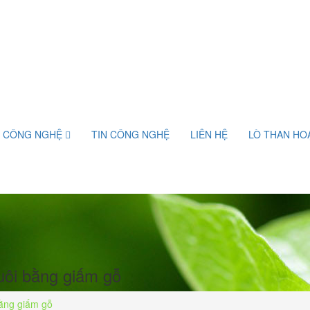
& CÔNG NGHỆ
TIN CÔNG NGHỆ
LIÊN HỆ
LÒ THAN HO
uôi bằng giấm gỗ
bằng giấm gỗ