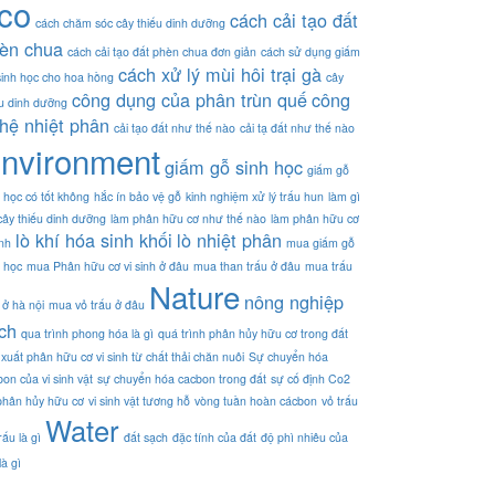
co
cách cải tạo đất
cách chăm sóc cây thiếu dinh dưỡng
èn chua
cách cải tạo đất phèn chua đơn giản
cách sử dụng giấm
cách xử lý mùi hôi trại gà
sinh học cho hoa hồng
cây
công dụng của phân trùn quế
công
ếu dinh dưỡng
hệ nhiệt phân
cải tạo đất như thế nào
cải tạ đất như thế nào
nvironment
giấm gỗ sinh học
giấm gỗ
h học có tốt không
hắc ín bảo vệ gỗ
kinh nghiệm xử lý trấu hun
làm gì
 cây thiếu dinh dưỡng
làm phân hữu cơ như thế nào
làm phân hữu cơ
lò khí hóa sinh khối
lò nhiệt phân
inh
mua giấm gỗ
h học
mua Phân hữu cơ vi sinh ở đâu
mua than trấu ở đâu
mua trấu
Nature
nông nghiệp
 ở hà nội
mua vỏ trấu ở đâu
ch
qua trình phong hóa là gì
quá trình phân hủy hữu cơ trong đất
xuất phân hữu cơ vi sinh từ chất thải chăn nuôi
Sự chuyển hóa
on của vi sinh vật
sự chuyển hóa cacbon trong đất
sự cố định Co2
phân hủy hữu cơ
vi sinh vật tương hỗ
vòng tuần hoàn cácbon
vỏ trấu
Water
rấu là gì
đất sạch
đặc tính của đất
độ phì nhiêu của
là gì