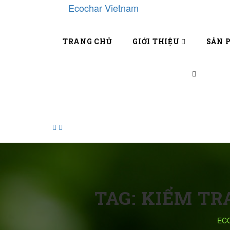
TRANG CHỦ
GIỚI THIỆU
SẢN 
TAG:
KIỂM TR
EC