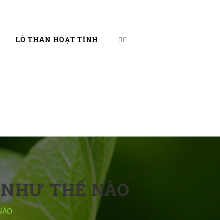
LÒ THAN HOẠT TÍNH
 NHƯ THẾ NÀO
NÀO