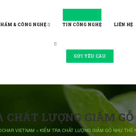
PHẨM & CÔNG NGHỆ
TIN CÔNG NGHỆ
LIÊN HỆ
GỬI YÊU CẦU
A CHẤT LƯỢNG GIẤM GỖ
OCHAR VIETNAM
>
KIỂM TRA CHẤT LƯỢNG GIẤM GỖ NHƯ THẾ 