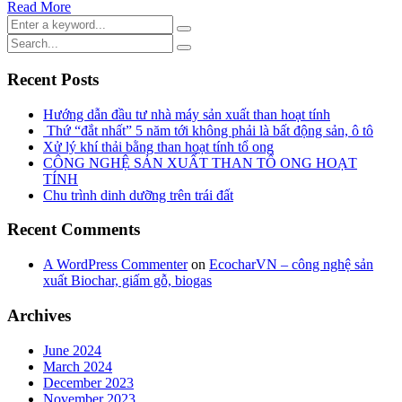
Read More
Recent Posts
Hướng dẫn đầu tư nhà máy sản xuất than hoạt tính
Thứ “đắt nhất” 5 năm tới không phải là bất động sản, ô tô
Xử lý khí thải bằng than hoạt tính tổ ong
CÔNG NGHỆ SẢN XUẤT THAN TỔ ONG HOẠT
TÍNH
Chu trình dinh dưỡng trên trái đất
Recent Comments
A WordPress Commenter
on
EcocharVN – công nghệ sản
xuất Biochar, giấm gỗ, biogas
Archives
June 2024
March 2024
December 2023
November 2023