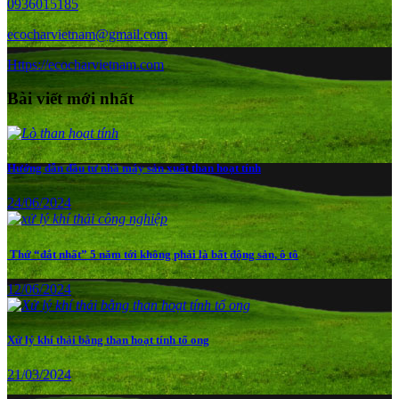
0936015185
ecocharvietnam@gmail.com
Https://ecocharvietnam.com
Bài viết mới nhất
Hướng dẫn đầu tư nhà máy sản xuất than hoạt tính
24/06/2024
Thứ “đắt nhất” 5 năm tới không phải là bất động sản, ô tô
12/06/2024
Xử lý khí thải bằng than hoạt tính tổ ong
21/03/2024