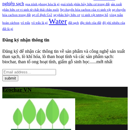
nghiệp sạch
qua trình phong hóa là gì
quá trình phân hủy hữu cơ trong đất
sản xuất
phân hữu cơ vi sinh từ chất thải chăn nuôi
Sự chuyển hóa cacbon của vi sinh vật
sự chuyển
hóa cacbon trong đất
sự cố định Co2
sự phân hủy hữu cơ
vi sinh vật tương hỗ
vòng tuần
Water
hoàn cácbon
vỏ trấu
vỏ trấu là gì
đất sạch
đặc tính của đất
độ phì nhiêu của
đất là gì
Đăng ký nhận thông tin
Đăng ký để nhận các thông tin về sản phẩm và công nghệ sản xuất
than sạch, lò khí hóa, lò than hoạt tính và các sản phẩm sạch:
biochar, than tổ ong hoạt tính, giấm gỗ sinh học......mới nhất
Ecochar VN