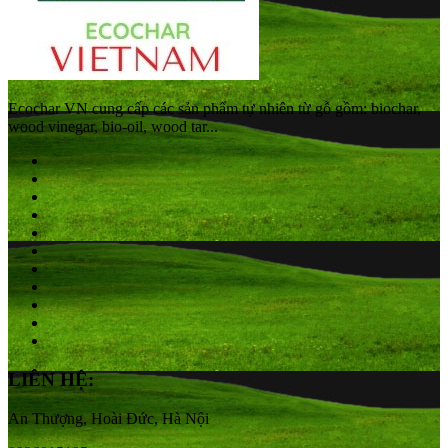
Ecochar VN cung cấp các sản phẩm tự nhiên từ gỗ gồm: biochar,
wood vinegar, bio-oil, wood tar...
LIÊN HỆ:
An Thượng, Hoài Đức, Hà Nội