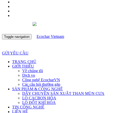
Toggle navigation
GỬI YÊU CẦU
TRANG CHỦ
GIỚI THIỆU
Về chúng tôi
Dịch vụ
Công nghệ EcocharVN
Các câu hỏi thường gặp
SẢN PHẨM & CÔNG NGHỆ
DÂY CHUYỀN SẢN XUẤT THAN MÙN CƯA
LÒ CACBON HÓA
LÒ ĐỐT KHÍ HÓA
TIN CÔNG NGHỆ
LIÊN HỆ