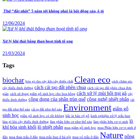
Thứ “đắt nhất” 5 năm tới không phải là bất động sản, ô tô
12/06/2024
Xử lý khí thải bằng than hoạt tính tổ ong
21/03/2024
Tags
Clean eco
biochar
bón gì cho cây khi cây thiếu chất
cách chăm sóc
cách cải tạo đất phèn chua
cây thiếu dinh dưỡng
cách cải tạo đất phèn chua đơn
cách xử lý mùi hôi trại gà
giản
cách sử dụng giấm gỗ sinh học cho hoa hồng
cây
công dụng của phân trùn quế
công nghệ nhiệt phân
thiếu dinh dưỡng
cải
Environment
giấm gỗ
tạo đất như thế nào
cải tạ đất như thế nào
sinh học
giấm gỗ sinh học có tốt không
hắc ín bảo vệ gỗ
kinh nghiệm xử lý trấu hun
lò
làm gì khi cây thiếu dinh dưỡng
làm phân hữu cơ như thế nào
làm phân hữu cơ vi sinh
khí hóa sinh khối
lò nhiệt phân
mua giấm gỗ sinh học
mua Phân hữu cơ vi sinh ở
Nature
nông
đâu
mua than trấu ở đâu
mua trấu hun ở hà nội
mua vỏ trấu ở đâu