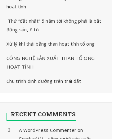
hoạt tính
Thứ “đắt nhất” 5 năm tới không phải là bất
động sản, ô tô
Xử lý khí thải bằng than hoạt tính tổ ong
CÔNG NGHỆ SẢN XUẤT THAN TỔ ONG
HOẠT TÍNH
Chu trình dinh dưỡng trên trái đất
RECENT COMMENTS
A WordPress Commenter
on
EcocharVN – công nghệ sản xuất