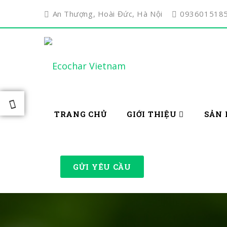
An Thượng, Hoài Đức, Hà Nội
093601518
TRANG CHỦ
GIỚI THIỆU
SẢN 
GỬI YÊU CẦU