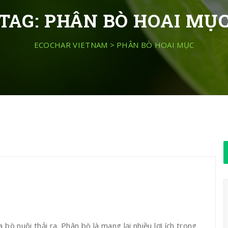
TAG:
PHÂN BÒ HOAI MỤ
ECOCHAR VIETNAM
>
PHÂN BÒ HOAI MỤC
bò nuôi thải ra. Phân bò là mang lại nhiều lợi ích trong