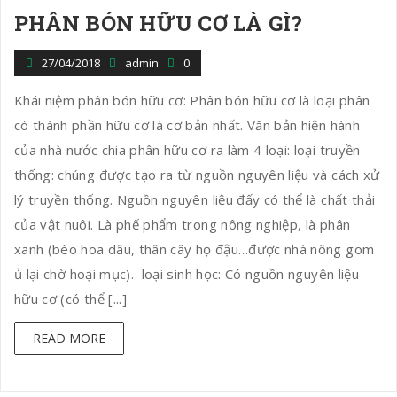
PHÂN BÓN HỮU CƠ LÀ GÌ?
n
27/04/2018
admin
0
Khái niệm phân bón hữu cơ: Phân bón hữu cơ là loại phân
có thành phần hữu cơ là cơ bản nhất. Văn bản hiện hành
của nhà nước chia phân hữu cơ ra làm 4 loại: loại truyền
thống: chúng được tạo ra từ nguồn nguyên liệu và cách xử
lý truyền thống. Nguồn nguyên liệu đấy có thể là chất thải
của vật nuôi. Là phế phẩm trong nông nghiệp, là phân
xanh (bèo hoa dâu, thân cây họ đậu…được nhà nông gom
ủ lại chờ hoại mục). loại sinh học: Có nguồn nguyên liệu
hữu cơ (có thể [...]
READ MORE