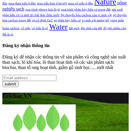
Nature
nông
đâu
mua than trấu ở đâu
mua trấu hun ở hà nội
mua vỏ trấu ở đâu
nghiệp sạch
qua trình phong hóa là gì
quá trình phân hủy hữu cơ trong đất
sản xuất
phân hữu cơ vi sinh từ chất thải chăn nuôi
Sự chuyển hóa cacbon của vi sinh vật
sự chuyển
hóa cacbon trong đất
sự cố định Co2
sự phân hủy hữu cơ
vi sinh vật tương hỗ
vòng tuần
Water
hoàn cácbon
vỏ trấu
vỏ trấu là gì
đất sạch
đặc tính của đất
độ phì nhiêu của
đất là gì
Đăng ký nhận thông tin
Đăng ký để nhận các thông tin về sản phẩm và công nghệ sản xuất
than sạch, lò khí hóa, lò than hoạt tính và các sản phẩm sạch:
biochar, than tổ ong hoạt tính, giấm gỗ sinh học......mới nhất
Ecochar VN