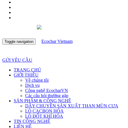
Toggle navigation
GỬI YÊU CẦU
TRANG CHỦ
GIỚI THIỆU
Về chúng tôi
Dịch vụ
Công nghệ EcocharVN
Các câu hỏi thường gặp
SẢN PHẨM & CÔNG NGHỆ
DÂY CHUYỀN SẢN XUẤT THAN MÙN CƯA
LÒ CACBON HÓA
LÒ ĐỐT KHÍ HÓA
TIN CÔNG NGHỆ
LIÊN HỆ