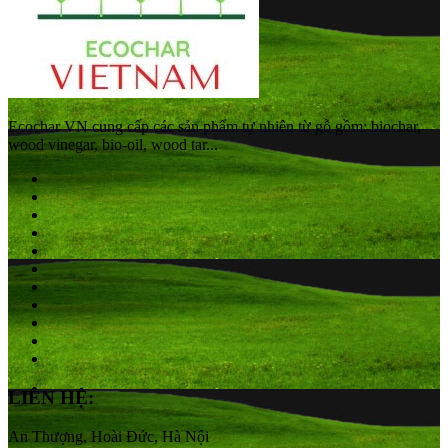
Ecochar VN cung cấp các sản phẩm tự nhiên từ gỗ gồm: biochar,
wood vinegar, bio-oil, wood tar...
LIÊN HỆ:
An Thượng, Hoài Đức, Hà Nội