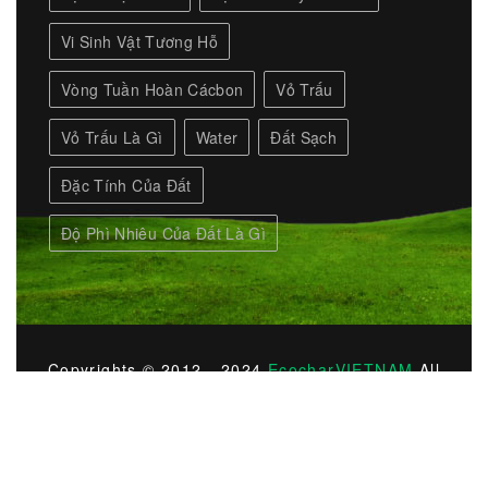
Vi Sinh Vật Tương Hỗ
Vòng Tuần Hoàn Cácbon
Vỏ Trấu
Vỏ Trấu Là Gì
Water
Đất Sạch
Đặc Tính Của Đất
Độ Phì Nhiêu Của Đất Là Gì
Copyrights © 2012 - 2024
EcocharVIETNAM
All
Rights Reserved.