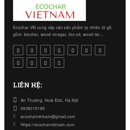
Ecochar VN cung cấp các sản phẩm tự nhiên từ gỗ
gồm: biochar, wood vinegar, bio-oil, wood tar...
LIÊN HỆ:
An Thượng, Hoài Đức, Hà Nội
0936015185
ecocharvietnam@gmail.com
Https://ecocharvietnam.com