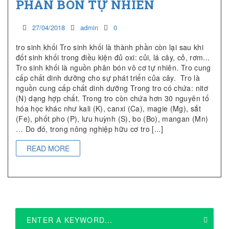
PHÂN BÓN TỰ NHIÊN
27/04/2018
admin
0
tro sinh khối Tro sinh khối là thành phần còn lại sau khi
đốt sinh khối trong điều kiện đủ oxi: củi, lá cây, cỏ, rơm...
Tro sinh khối là nguồn phân bón vô cơ tự nhiên. Tro cung
cấp chất dinh dưỡng cho sự phát triển của cây. Tro là
nguồn cung cấp chất dinh dưỡng Trong tro có chứa: nitơ
(N) dạng hợp chất. Trong tro còn chứa hơn 30 nguyên tố
hóa học khác như kali (K), canxi (Ca), magie (Mg), sắt
(Fe), phốt pho (P), lưu huỳnh (S), bo (Bo), mangan (Mn)
… Do đó, trong nông nghiệp hữu cơ tro [...]
READ MORE