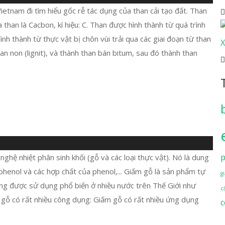
ietnam đi tìm hiểu gốc rễ tác dụng của than cải tạo đất. Than
a than là Cacbon, kí hiệu: C. Than được hình thành từ quá trình
nh thành từ thực vật bị chôn vùi trải qua các giai đoạn từ than
X
an non (lignit), và thành than bán bitum, sau đó thành than
p
ghệ nhiệt phân sinh khối (gỗ và các loại thực vật). Nó là dung
phenol và các hợp chất của phenol,... Giấm gỗ là sản phẩm tự
g
đang được sử dụng phổ biến ở nhiều nước trên Thế Giới như
c
 gỗ có rất nhiều công dụng: Giấm gỗ có rất nhiều ứng dụng
c