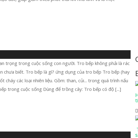
an trọng trong cuộc sống con người. Tro bếp không phải là rác
ạn chưa biết. Tro bếp là gì? ứng dụng của tro bếp Tro bếp (hay
đốt cháy các loại nhiên liệu. Gồm: than, củi... trong quá trình nấu
bếp trong cuộc sống Dùng để trồng cây: Tro bếp có độ [...]
H
t
T
s