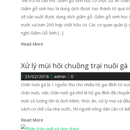
Để trả lời câu hỏi:"Giấm gỗ sinh học có thực sự an toàn
Giấm gỗ sinh học là dung dịch được tạo thành từ quá trì
sẽ sản xuất được dung dịch giấm gỗ. Giấm gỗ sinh học t
nước và hơn 200 hợp chất hữu cơ. Các cơ quan quản lý 
nghị Giấm Gỗ Sinh [...]
Read More
Xử lý mùi hôi chuồng trại nuôi gà
23/02/2018
admin
0
Chăn nuôi gà là 1 nguồn thu cho nhiều hộ gia đình từ xư
chăn nuôi, việc chăn nuôi gà nhỏ lẻ hộ gia đình đã chuyể
nuôi số lượng lớn là dịch bệnh, thức ăn, xử lý mùi và đ
sách cơ chế của nhà nước, thì người nông dân cần có kiến 
Read More