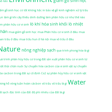
giấm gỗ sinh học
hế nào
iấm gỗ sinh học có tốt không
hắc ín bảo vệ gỗ
kinh nghiệm xử lý trấu
un
làm gì khi cây thiếu dinh dưỡng
làm phân hữu cơ như thế nào
lò khí hóa sinh khối
lò nhiệt
àm phân hữu cơ vi sinh
phân
mua giấm gỗ sinh học
mua Phân hữu cơ vi sinh ở đâu
mua
han trấu ở đâu
mua trấu hun ở hà nội
mua vỏ trấu ở đâu
Nature
nông nghiệp sạch
qua trình phong hóa là gì
uá trình phân hủy hữu cơ trong đất
sản xuất phân hữu cơ vi sinh từ
hất thải chăn nuôi
Sự chuyển hóa cacbon của vi sinh vật
sự chuyển
óa cacbon trong đất
sự cố định Co2
sự phân hủy hữu cơ
vi sinh vật
Water
ương hỗ
vòng tuần hoàn cácbon
vỏ trấu
vỏ trấu là gì
ất sạch
đặc tính của đất
độ phì nhiêu của đất là gì