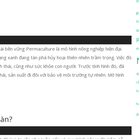
t
g
h
l
hái bền vững Permaculture là mô hình nông nghiệp hiện đại.
t
ng xanh đang tàn phá hủy hoại thiên nhiên trầm trọng. Việc đó
h thái, cũng như sức khỏe con người. Trước tình hình đó, đã
q
thái, sản xuất đi đôi với bảo vệ môi trường tự nhiên. Mô hình
c
h
t
đ
oàn?