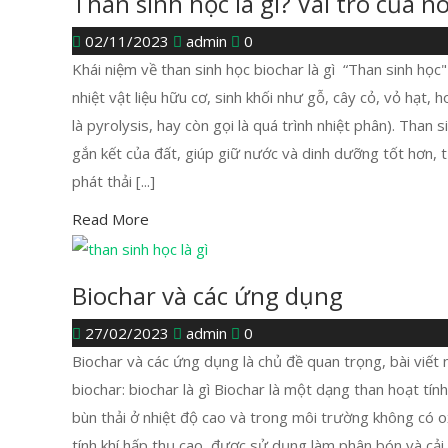
Than sinh học là gì? Vai trò của 
02/11/2023
admin
0
Khái niệm về than sinh học biochar là gì “Than sinh họ
nhiệt vật liệu hữu cơ, sinh khối như gỗ, cây cỏ, vỏ hạt,
là pyrolysis, hay còn gọi là quá trình nhiệt phân). Than
gắn kết của đất, giúp giữ nước và dinh dưỡng tốt hơn, 
phát thải [...]
Read More
Biochar và các ứng dụng
27/02/2023
admin
0
Biochar và các ứng dụng là chủ đề quan trọng, bài viết 
biochar: biochar là gì Biochar là một dạng than hoạt tí
bùn thải ở nhiệt độ cao và trong môi trường không có ox
tính khí hấp thụ cao, được sử dụng làm phân bón và cải t