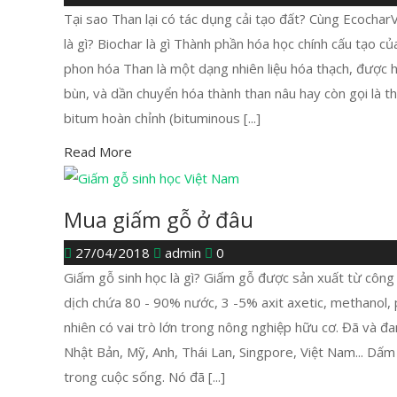
Tại sao Than lại có tác dụng cải tạo đất? Cùng EcocharV
là gì? Biochar là gì Thành phần hóa học chính cấu tạo củ
phon hóa Than là một dạng nhiên liệu hóa thạch, được hì
bùn, và dần chuyển hóa thành than nâu hay còn gọi là th
bitum hoàn chỉnh (bituminous [...]
Read More
Mua giấm gỗ ở đâu
27/04/2018
admin
0
Giấm gỗ sinh học là gì? Giấm gỗ được sản xuất từ công n
dịch chứa 80 - 90% nước, 3 -5% axit axetic, methanol, 
nhiên có vai trò lớn trong nông nghiệp hữu cơ. Đã và 
Nhật Bản, Mỹ, Anh, Thái Lan, Singpore, Việt Nam... Dấm
trong cuộc sống. Nó đã [...]