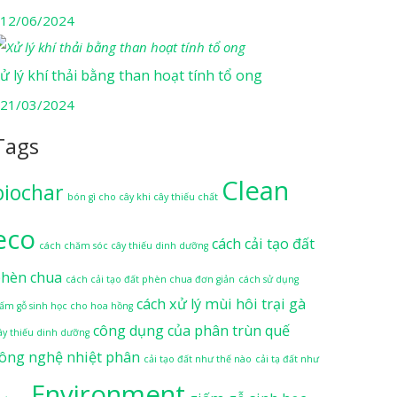
12/06/2024
ử lý khí thải bằng than hoạt tính tổ ong
21/03/2024
Tags
Clean
biochar
bón gì cho cây khi cây thiếu chất
eco
cách cải tạo đất
cách chăm sóc cây thiếu dinh dưỡng
hèn chua
cách cải tạo đất phèn chua đơn giản
cách sử dụng
cách xử lý mùi hôi trại gà
iấm gỗ sinh học cho hoa hồng
công dụng của phân trùn quế
ây thiếu dinh dưỡng
ông nghệ nhiệt phân
cải tạo đất như thế nào
cải tạ đất như
Environment