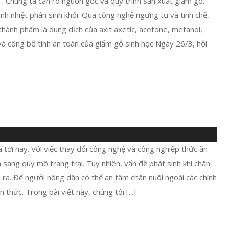
". Chúng ta cần rõ nguồn gốc và quy trình sản xuất giấm gỗ.
nh nhiệt phân sinh khối. Qua công nghệ ngưng tụ và tinh chế,
hành phẩm là dung dịch của axit axetic, acetone, metanol,
và công bố tính an toàn của giấm gỗ sinh học Ngày 26/3, hội
a tới nay. Với việc thay đổi công nghệ và công nghiệp thức ăn
n sang quy mô trang trại. Tuy nhiên, vấn đề phát sinh khi chăn
ầu ra. Để người nông dân có thể an tâm chăn nuôi ngoài các chính
thức. Trong bài viết này, chúng tôi [...]