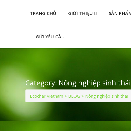
TRANG CHỦ
GIỚI THIỆU
SẢN PHẨ
GỬI YÊU CẦU
Category:
Nông nghiệp sinh thái
Ecochar Vietnam
>
BLOG
>
Nông nghiệp sinh thái