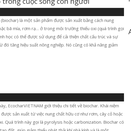
nó trong cuộc sống con người
c" (biochar) là một sản phẩm được sản xuất bằng cách nung
 hoặc bã mía, rơm rạ… ở trong môi trường thiếu oxi (quá trình gọi
 sinh học có thể được sử dụng để cải thiện chất cấu trúc và sự
từ đó tăng hiệu suất nông nghiệp. Nó cũng có khả năng giảm
này, EcocharVIETNAM giới thiệu chi tiết về biochar. Khái niệm
nh được sản xuất từ việc nung chất hữu cơ như rơm, cây cỏ hoặc
i. Quá trình này gọi là pyrolysis hoặc carbonization. Biochar có
ạo đất, giúp giảm thiểu phát thải khí nhà kính và là một